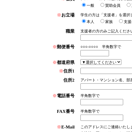
一般
賛助会員
※
お立場
学生の方は「支援者」を選択
本人
家族
支援
職業
支援者の方のみご記入くださ
※
郵便番号
○○○-○○○○ 半角数字で
※
都道府県
※
住所1
住所2
アパート・マンション名、部
※
電話番号
半角数字で
FAX番号
半角数字で
※
E-Mail
このアドレスにご連絡いたし