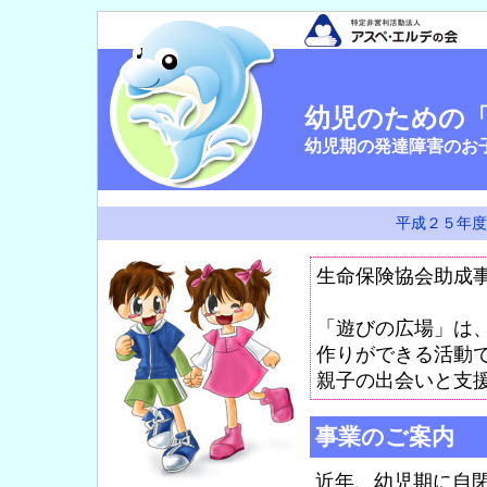
幼児のための
幼児期の発達障害のお
平成２５年度
生命保険協会助成
「遊びの広場」は
作りができる活動
親子の出会いと支
事業のご案内
近年、幼児期に自