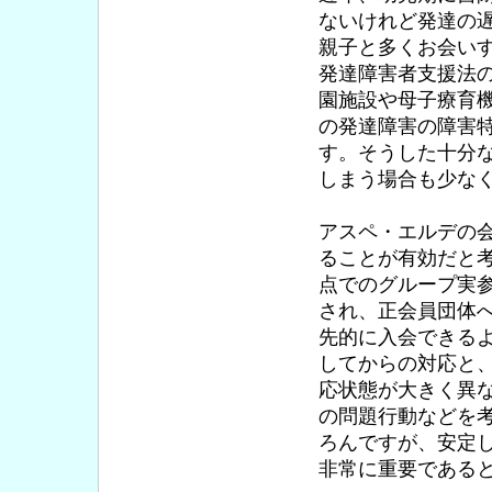
ないけれど発達の
親子と多くお会い
発達障害者支援法
園施設や母子療育
の発達障害の障害
す。そうした十分
しまう場合も少な
アスペ・エルデの
ることが有効だと
点でのグループ実参
され、正会員団体
先的に入会できる
してからの対応と
応状態が大きく異
の問題行動などを
ろんですが、安定
非常に重要である