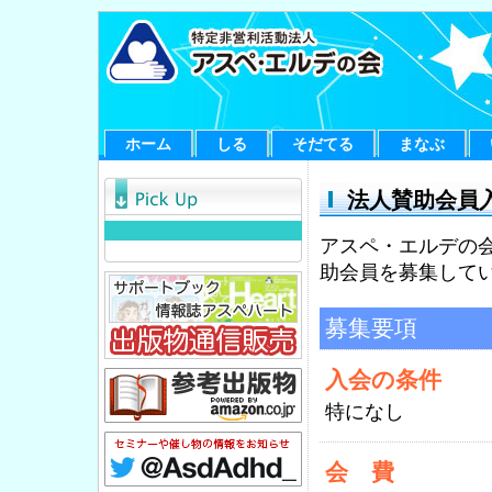
ホーム
しる
そだてる
まなぶ
法人賛助会員
アスペ・エルデの
助会員を募集して
募集要項
入会の条件
特になし
会 費